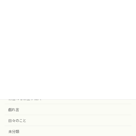
うるしの事
お気に入りの器
お箸のこと
がんばろう漆プロジェクト
まつり紀行
エクスマ
ギャラリー八草
余呉漆プロジェクト
常喜椀
彷徨える漆塗り職人
戯れ言
日々のこと
未分類