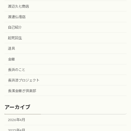
渡辺久七商店
渡邊仏壇店
自己紹介
起死回生
道具
金継
長浜のこと
長浜漆プロジェクト
長濱金継ぎ倶楽部
アーカイブ
2026年4月
2025年4月