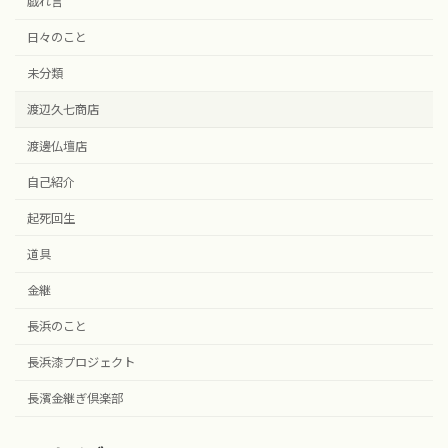
戯れ言
日々のこと
未分類
渡辺久七商店
渡邊仏壇店
自己紹介
起死回生
道具
金継
長浜のこと
長浜漆プロジェクト
長濱金継ぎ倶楽部