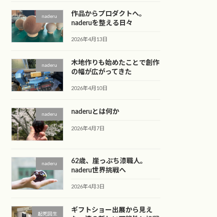
作品からプロダクトへ。
naderu
naderuを整える日々
2026年4月13日
木地作りも始めたことで創作
naderu
の幅が広がってきた
2026年4月10日
naderuとは何か
naderu
2026年4月7日
62歳、崖っぷち漆職人。
naderu
naderu世界挑戦へ
2026年4月3日
ギフトショー出展から見え
起死回生