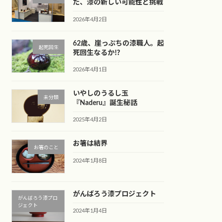
た、漆の新しい可能性と挑戦
2026年4月2日
62歳、崖っぷちの漆職人。起
起死回生
死回生なるか⁉︎
2026年4月1日
いやしのうるし玉
未分類
『Naderu』誕生秘話
2025年4月2日
お箸は結界
お箸のこと
2024年1月8日
がんばろう漆プロジェクト
がんばろう漆プロ
ジェクト
2024年1月4日