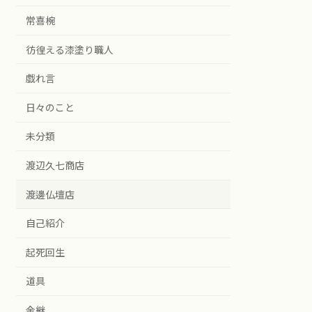
常喜椀
彷徨える漆塗り職人
戯れ言
日々のこと
未分類
渡辺久七商店
渡邊仏壇店
自己紹介
起死回生
道具
金継