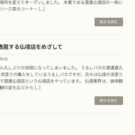
場所を変えてオープンしました。 本業である渡邊仏壇店の一角に
リー八草のコーナー […]
続きを読む
逸脱する仏壇店をめざして
2月5日
ん久しぶりの投稿になってしまいました。 うるしバカの渡邊嘉久
 漆塗りの職人をしているうるしバカですが、元々は仏壇の漆塗り
で渡邊仏壇店という仏壇店をやっています。 仏壇業界は、価値観
観の変化などから […]
続きを読む