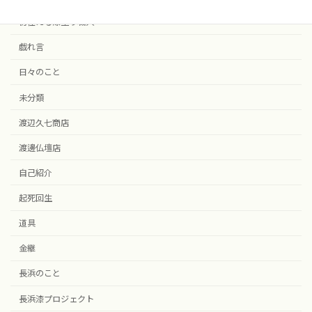
彷徨える漆塗り職人
戯れ言
日々のこと
未分類
渡辺久七商店
渡邊仏壇店
自己紹介
起死回生
道具
金継
長浜のこと
長浜漆プロジェクト